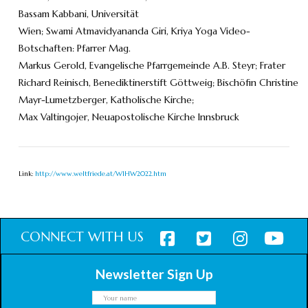
Bassam Kabbani, Universität
Wien; Swami Atmavidyananda Giri, Kriya Yoga Video-
Botschaften: Pfarrer Mag.
Markus Gerold, Evangelische Pfarrgemeinde A.B. Steyr; Frater
Richard Reinisch, Benediktinerstift Göttweig; Bischöfin Christine
Mayr-Lumetzberger, Katholische Kirche;
Max Valtingojer, Neuapostolische Kirche Innsbruck
Link:
http://www.weltfriede.at/WIHW2022.htm
CONNECT WITH US
Newsletter Sign Up