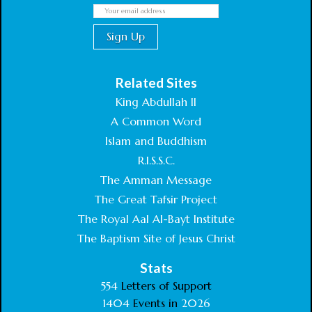
Related Sites
King Abdullah II
A Common Word
Islam and Buddhism
R.I.S.S.C.
The Amman Message
The Great Tafsir Project
The Royal Aal Al-Bayt Institute
The Baptism Site of Jesus Christ
Stats
554
Letters of Support
1404
Events in
2026